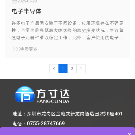
2025-07-28
电子半导体
许多电子产品因安装于不同设备，应用环境存在不确定
性，且常面临高低温大幅切换的恶劣多变状况，导致普
通电子元器件难以稳定工作；此外，客户使用的电子元
器件往往具有体积小、价值与精度高、耐久性要求高的
查看更多
特点，一旦损坏会造成较大损失，因此迫切需要可靠的
防护措施来保障其性能和寿命
1
2
地址：
深圳市龙岗区金地威新龙岗智造园2栋B座401
电话：
0755-28747669
手机：
18668616292
×