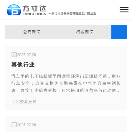
公司新闻
行业新闻
2025-07-28
其他行业
汽车里的电子线路板常因潮湿环境出现短路问题，影响
行车安全；珍贵文物因长期暴露在空气中容易生锈长
斑，导致历史信息受损；日常使用的消费品与运动器材
因频繁摩擦、接触污渍，导致表面磨损、影响美观且耐
查看更多
用性下降；生物科技实验室设备需具备良好生物相容
性；而柔性电子与可穿戴设备中采用的柔韧材料，往往
难以兼顾有效防护，容易因刮擦、汗水侵蚀而损坏。
2025-07-28